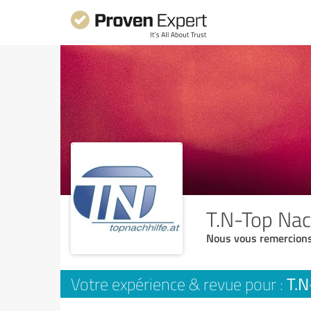
T.N-Top Nac
Nous vous remercions
T.N
Votre expérience & revue pour :