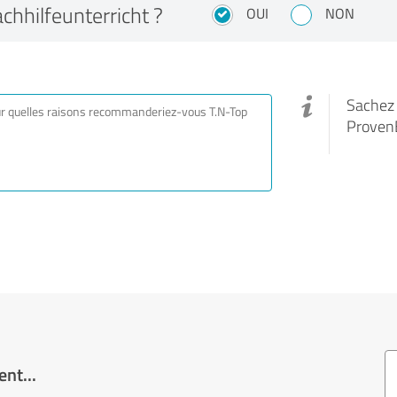
hhilfeunterricht ?
OUI
NON
Sachez q
Proven
nt...