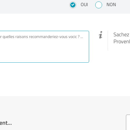
OUI
NON
Sachez q
Proven
nt...