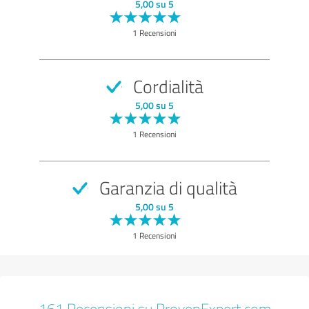
ECCELLENTE
Raccomandazione
5,00 su 5
Qualità
1 Recensioni
Servizio offerto
Servizi
Cordialità
Informazioni
5,00 su 5
Valore
1 Recensioni
Valutazione della mostra
Garanzia di qualità
5,00 su 5
1 Recensioni
161 Recensioni su ProvenExpert.com