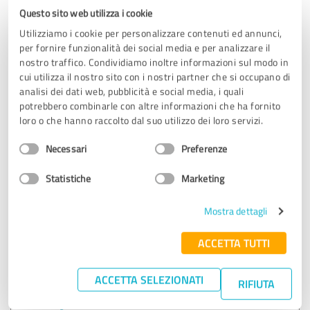
Questo sito web utilizza i cookie
Utilizziamo i cookie per personalizzare contenuti ed annunci,
Recensione e valutazione del cliente per:
per fornire funzionalità dei social media e per analizzare il
Beautymax
nostro traffico. Condividiamo inoltre informazioni sul modo in
cui utilizza il nostro sito con i nostri partner che si occupano di
01.04.2026
Anonimo
analisi dei dati web, pubblicità e social media, i quali
potrebbero combinarle con altre informazioni che ha fornito
loro o che hanno raccolto dal suo utilizzo dei loro servizi.
4,93 su 5
Selezione
Necessari
Preferenze
del
ECCELLENTE
consenso
Raccomandazione
Statistiche
Marketing
Ho deciso di affidarmi a lei e non me ne sono pentita. Il mio
Mostra dettagli
trapianto di capelli è stato un completo successo. Posso già
vedere come i miei capelli stiano diventando più spessi. La
ACCETTA TUTTI
clinica era ultramoderna e i medici si sono presi tutto il
tempo necessario. Grazie a Beautymax per l'organizzazione
ACCETTA SELEZIONATI
perfetta. Vi raccomanderò sicuramente ad altri
RIFIUTA
Mostra l'originale