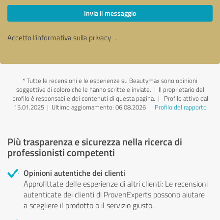
Invia il messaggio
Accetto l'informativa sulla privacy
.
*
Tutte le recensioni e le esperienze su Beautymax sono opinioni
soggettive di coloro che le hanno scritte e inviate. | Il proprietario del
profilo è responsabile dei contenuti di questa pagina.
| Profilo attivo dal
15.01.2025 |
Ultimo aggiornamento: 06.08.2026
|
Profilo del rapporto
Più trasparenza e sicurezza nella ricerca di
professionisti competenti
Opinioni autentiche dei clienti
Approfittate delle esperienze di altri clienti: Le recensioni
autenticate dei clienti di ProvenExperts possono aiutare
a scegliere il prodotto o il servizio giusto.