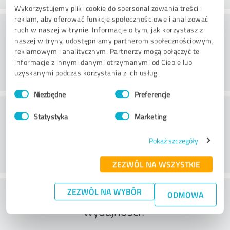
Wykorzystujemy pliki cookie do spersonalizowania treści i
reklam, aby oferować funkcje społecznościowe i analizować
Doradztwo
ruch w naszej witrynie. Informacje o tym, jak korzystasz z
naszej witryny, udostępniamy partnerom społecznościowym,
reklamowym i analitycznym. Partnerzy mogą połączyć te
informacje z innymi danymi otrzymanymi od Ciebie lub
uzyskanymi podczas korzystania z ich usług.
Wybór
Niezbędne
Preferencje
zgody
Obsługa klienta
Statystyka
Marketing
Pokaż szczegóły
ZEZWÓL NA WSZYSTKIE
Co sądzisz o stosunku ceny do
ZEZWÓL NA WYBÓR
ODMOWA
wydajności?