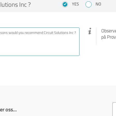
utions Inc ?
YES
NO
Observe
på Prov
r oss...