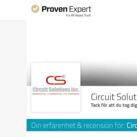
Circuit Solu
Tack för att du tog dig
Cir
Din erfarenhet & recension för: