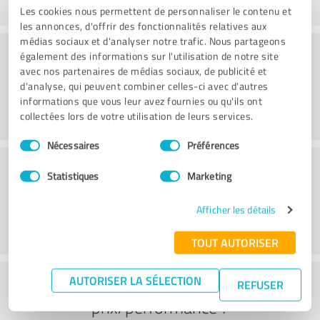
Les cookies nous permettent de personnaliser le contenu et
les annonces, d'offrir des fonctionnalités relatives aux
médias sociaux et d'analyser notre trafic. Nous partageons
Conseil
également des informations sur l'utilisation de notre site
avec nos partenaires de médias sociaux, de publicité et
d'analyse, qui peuvent combiner celles-ci avec d'autres
informations que vous leur avez fournies ou qu'ils ont
collectées lors de votre utilisation de leurs services.
Sélection
Nécessaires
Préférences
du
Service à la clientèle
consentement
Statistiques
Marketing
Afficher les détails
TOUT AUTORISER
Que pensez-vous du rapport
AUTORISER LA SÉLECTION
REFUSER
prix/performance ?