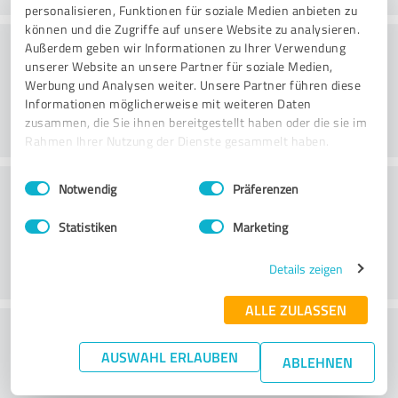
personalisieren, Funktionen für soziale Medien anbieten zu
können und die Zugriffe auf unsere Website zu analysieren.
Consulting
Außerdem geben wir Informationen zu Ihrer Verwendung
unserer Website an unsere Partner für soziale Medien,
Werbung und Analysen weiter. Unsere Partner führen diese
Informationen möglicherweise mit weiteren Daten
zusammen, die Sie ihnen bereitgestellt haben oder die sie im
Rahmen Ihrer Nutzung der Dienste gesammelt haben.
Einwilligungsauswahl
Impressum
|
Datenschutzbestimmungen
Klantenservice
Notwendig
Präferenzen
Statistiken
Marketing
Details zeigen
ALLE ZULASSEN
Wat vind je van de prijs-
AUSWAHL ERLAUBEN
prestatieverhouding?
ABLEHNEN