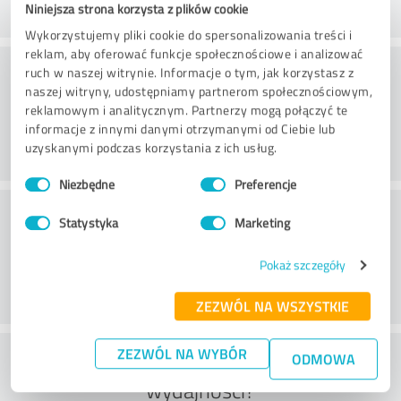
Niniejsza strona korzysta z plików cookie
Wykorzystujemy pliki cookie do spersonalizowania treści i
reklam, aby oferować funkcje społecznościowe i analizować
Doradztwo
ruch w naszej witrynie. Informacje o tym, jak korzystasz z
naszej witryny, udostępniamy partnerom społecznościowym,
reklamowym i analitycznym. Partnerzy mogą połączyć te
informacje z innymi danymi otrzymanymi od Ciebie lub
uzyskanymi podczas korzystania z ich usług.
Wybór
Niezbędne
Preferencje
zgody
Obsługa klienta
Statystyka
Marketing
Pokaż szczegóły
ZEZWÓL NA WSZYSTKIE
ZEZWÓL NA WYBÓR
Co sądzisz o stosunku ceny do
ODMOWA
wydajności?