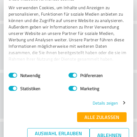
Wir verwenden Cookies, um Inhalte und Anzeigen zu
personalisieren, Funktionen für soziale Medien anbieten zu
können und die Zugriffe auf unsere Website zu analysieren.
Außerdem geben wir Informationen zu Ihrer Verwendung
Konsultointi
unserer Website an unsere Partner für soziale Medien,
Werbung und Analysen weiter. Unsere Partner führen diese
Informationen möglicherweise mit weiteren Daten
zusammen, die Sie ihnen bereitgestellt haben oder die sie im
Rahmen Ihrer Nutzung der Dienste gesammelt haben.
Einwilligungsauswahl
Impressum
|
Datenschutzbestimmungen
Notwendig
Präferenzen
Asiakaspalvelu
Statistiken
Marketing
Details zeigen
ALLE ZULASSEN
What do you think of the price to
AUSWAHL ERLAUBEN
ABLEHNEN