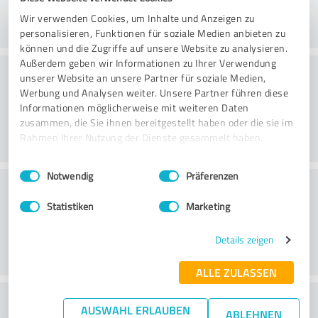
Wir verwenden Cookies, um Inhalte und Anzeigen zu
personalisieren, Funktionen für soziale Medien anbieten zu
können und die Zugriffe auf unsere Website zu analysieren.
Außerdem geben wir Informationen zu Ihrer Verwendung
Beratung
unserer Website an unsere Partner für soziale Medien,
Werbung und Analysen weiter. Unsere Partner führen diese
Informationen möglicherweise mit weiteren Daten
zusammen, die Sie ihnen bereitgestellt haben oder die sie im
Rahmen Ihrer Nutzung der Dienste gesammelt haben.
Einwilligungsauswahl
Impressum
|
Datenschutzbestimmungen
Notwendig
Präferenzen
Kundenservice
Statistiken
Marketing
Details zeigen
ALLE ZULASSEN
Wie beurteilen Sie das
AUSWAHL ERLAUBEN
ABLEHNEN