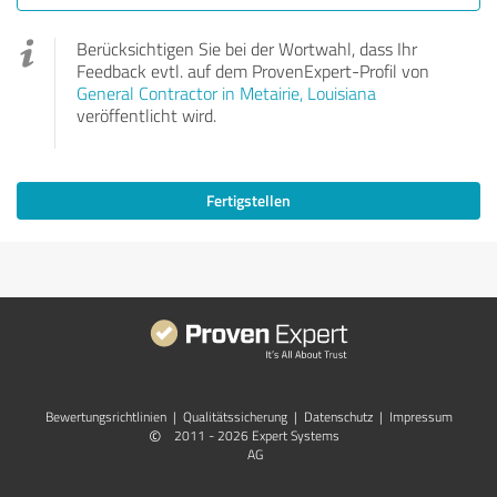
Berücksichtigen Sie bei der Wortwahl, dass Ihr
Feedback evtl. auf dem ProvenExpert-Profil von
General Contractor in Metairie, Louisiana
veröffentlicht wird.
Fertigstellen
Bewertungs­richtlinien
|
Qualitätssicherung
|
Datenschutz
|
Impressum
©
2011 - 2026 Expert Systems
AG