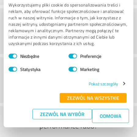
Wykorzystujemy pliki cookie do spersonalizowania treści i
reklam, aby oferować funkcje społecznościowe i analizować
Doradztwo
ruch w naszej witrynie. Informacje o tym, jak korzystasz z
naszej witryny, udostępniamy partnerom społecznościowym,
reklamowym i analitycznym. Partnerzy mogą połączyć te
informacje z innymi danymi otrzymanymi od Ciebie lub
uzyskanymi podczas korzystania z ich usług.
Wybór
Niezbędne
Preferencje
zgody
Obsługa klienta
Statystyka
Marketing
Pokaż szczegóły
ZEZWÓL NA WSZYSTKIE
What do you think of the price to
ZEZWÓL NA WYBÓR
ODMOWA
performance ratio?