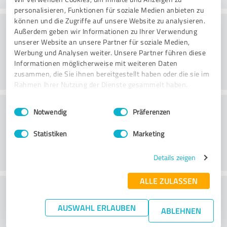
personalisieren, Funktionen für soziale Medien anbieten zu
können und die Zugriffe auf unsere Website zu analysieren.
Rådgivning
Außerdem geben wir Informationen zu Ihrer Verwendung
unserer Website an unsere Partner für soziale Medien,
Werbung und Analysen weiter. Unsere Partner führen diese
Informationen möglicherweise mit weiteren Daten
zusammen, die Sie ihnen bereitgestellt haben oder die sie im
Rahmen Ihrer Nutzung der Dienste gesammelt haben.
Kundeservice
Einwilligungsauswahl
Impressum
|
Datenschutzbestimmungen
Notwendig
Präferenzen
Statistiken
Marketing
Details zeigen
ALLE ZULASSEN
What do you think of the price to
performance ratio?
AUSWAHL ERLAUBEN
ABLEHNEN