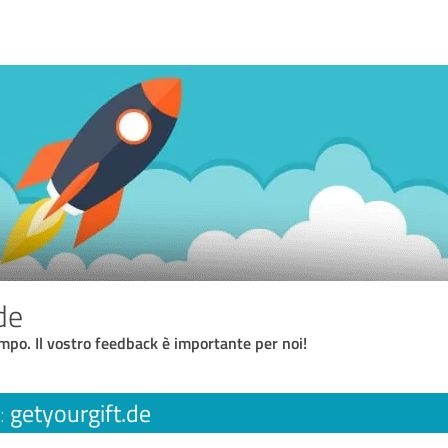
de
empo. Il vostro feedback è importante per noi!
getyourgift.de
: