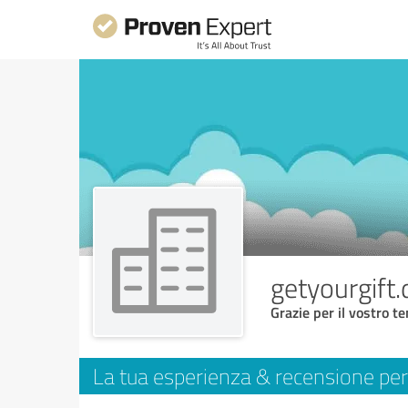
getyourgift.
Grazie per il vostro t
La tua esperienza & recensione per