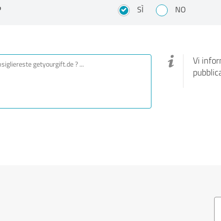
?
SÌ
NO
Vi info
pubblic