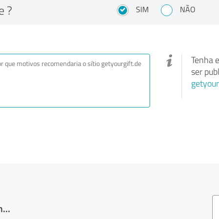
e ?
SIM
NÃO
Tenha e
ser pub
getyour
...