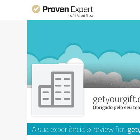
getyourgift.
Obrigado pelo seu tem
get
A sua experiência & review for: