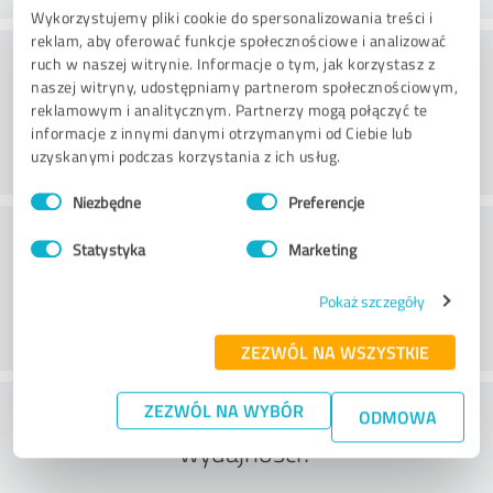
Wykorzystujemy pliki cookie do spersonalizowania treści i
reklam, aby oferować funkcje społecznościowe i analizować
Doradztwo
ruch w naszej witrynie. Informacje o tym, jak korzystasz z
naszej witryny, udostępniamy partnerom społecznościowym,
reklamowym i analitycznym. Partnerzy mogą połączyć te
informacje z innymi danymi otrzymanymi od Ciebie lub
uzyskanymi podczas korzystania z ich usług.
Wybór
Niezbędne
Preferencje
zgody
Obsługa klienta
Statystyka
Marketing
Pokaż szczegóły
ZEZWÓL NA WSZYSTKIE
Co sądzisz o stosunku ceny do
ZEZWÓL NA WYBÓR
ODMOWA
wydajności?