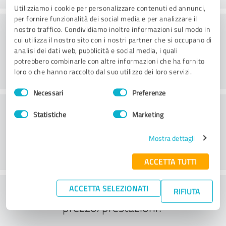
Utilizziamo i cookie per personalizzare contenuti ed annunci,
per fornire funzionalità dei social media e per analizzare il
Consulenza
nostro traffico. Condividiamo inoltre informazioni sul modo in
cui utilizza il nostro sito con i nostri partner che si occupano di
analisi dei dati web, pubblicità e social media, i quali
potrebbero combinarle con altre informazioni che ha fornito
loro o che hanno raccolto dal suo utilizzo dei loro servizi.
Selezione
Necessari
Preferenze
del
Servizio clienti
consenso
Statistiche
Marketing
Mostra dettagli
ACCETTA TUTTI
Cosa ne pensate del rapporto
ACCETTA SELEZIONATI
RIFIUTA
prezzo/prestazioni?