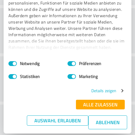
personalisieren, Funktionen für soziale Medien anbieten zu
können und die Zugriffe auf unsere Website zu analysieren.
Konsultointi
Außerdem geben wir Informationen zu Ihrer Verwendung
unserer Website an unsere Partner für soziale Medien,
Werbung und Analysen weiter. Unsere Partner führen diese
Informationen möglicherweise mit weiteren Daten
zusammen, die Sie ihnen bereitgestellt haben oder die sie im
Rahmen Ihrer Nutzung der Dienste gesammelt haben.
Einwilligungsauswahl
Impressum
|
Datenschutzbestimmungen
Asiakaspalvelu
Notwendig
Präferenzen
Statistiken
Marketing
Details zeigen
ALLE ZULASSEN
What do you think of the price to
AUSWAHL ERLAUBEN
performance ratio?
ABLEHNEN