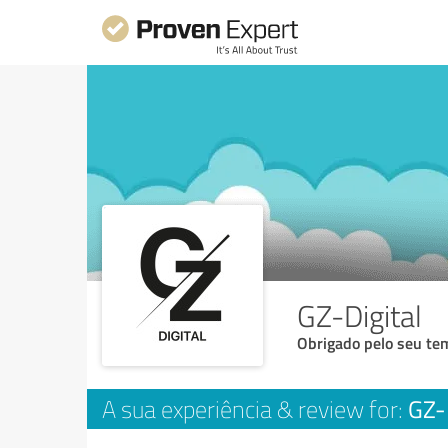
GZ-Digital
Obrigado pelo seu tem
GZ-
A sua experiência & review for: