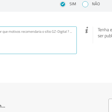
SIM
NÃO
Tenha e
ser pub
...