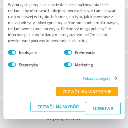
Wykorzystujemy pliki cookie do spersonalizowania treści i
reklam, aby oferować funkcje społecznościowe i analizować
Doradztwo
ruch w naszej witrynie. Informacje o tym, jak korzystasz z
naszej witryny, udostępniamy partnerom społecznościowym,
reklamowym i analitycznym. Partnerzy mogą połączyć te
informacje z innymi danymi otrzymanymi od Ciebie lub
uzyskanymi podczas korzystania z ich usług.
Wybór
Niezbędne
Preferencje
zgody
Obsługa klienta
Statystyka
Marketing
Pokaż szczegóły
ZEZWÓL NA WSZYSTKIE
Co sądzisz o stosunku ceny do
ZEZWÓL NA WYBÓR
ODMOWA
wydajności?