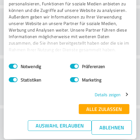
personalisieren, Funktionen für soziale Medien anbieten zu
können und die Zugriffe auf unsere Website zu analysieren.
Danışmanlık
Außerdem geben wir Informationen zu Ihrer Verwendung
unserer Website an unsere Partner für soziale Medien,
Werbung und Analysen weiter. Unsere Partner führen diese
Informationen möglicherweise mit weiteren Daten
zusammen, die Sie ihnen bereitgestellt haben oder die sie im
Rahmen Ihrer Nutzung der Dienste gesammelt haben.
Einwilligungsauswahl
Impressum
|
Datenschutzbestimmungen
Müşteri Hizmetleri
Notwendig
Präferenzen
Statistiken
Marketing
Details zeigen
ALLE ZULASSEN
Fiyat/performans oranı hakkında ne
AUSWAHL ERLAUBEN
düşünüyorsunuz?
ABLEHNEN