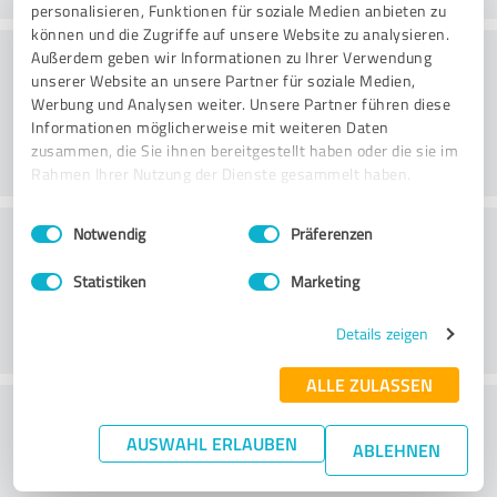
personalisieren, Funktionen für soziale Medien anbieten zu
können und die Zugriffe auf unsere Website zu analysieren.
Consultoria
Außerdem geben wir Informationen zu Ihrer Verwendung
unserer Website an unsere Partner für soziale Medien,
Werbung und Analysen weiter. Unsere Partner führen diese
Informationen möglicherweise mit weiteren Daten
zusammen, die Sie ihnen bereitgestellt haben oder die sie im
Rahmen Ihrer Nutzung der Dienste gesammelt haben.
Einwilligungsauswahl
Impressum
|
Datenschutzbestimmungen
Serviço ao cliente
Notwendig
Präferenzen
Statistiken
Marketing
Details zeigen
ALLE ZULASSEN
O que acha da relação
AUSWAHL ERLAUBEN
preço/desempenho?
ABLEHNEN