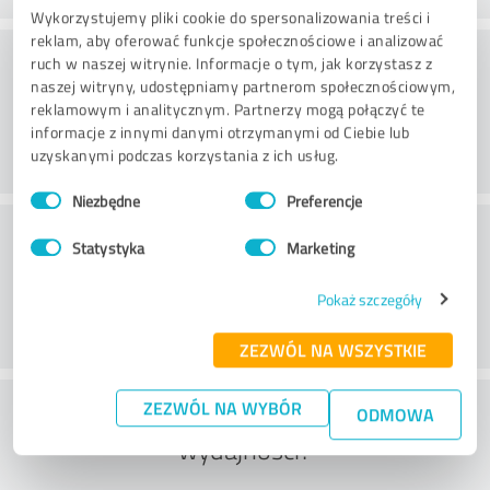
Wykorzystujemy pliki cookie do spersonalizowania treści i
reklam, aby oferować funkcje społecznościowe i analizować
Doradztwo
ruch w naszej witrynie. Informacje o tym, jak korzystasz z
naszej witryny, udostępniamy partnerom społecznościowym,
reklamowym i analitycznym. Partnerzy mogą połączyć te
informacje z innymi danymi otrzymanymi od Ciebie lub
uzyskanymi podczas korzystania z ich usług.
Wybór
Niezbędne
Preferencje
zgody
Obsługa klienta
Statystyka
Marketing
Pokaż szczegóły
ZEZWÓL NA WSZYSTKIE
Co sądzisz o stosunku ceny do
ZEZWÓL NA WYBÓR
ODMOWA
wydajności?