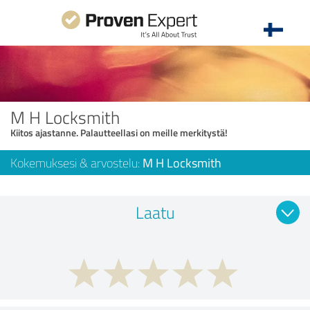
M H Locksmith
Kiitos ajastanne. Palautteellasi on meille merkitystä!
Kokemuksesi & arvostelu:
M H Locksmith
Laatu