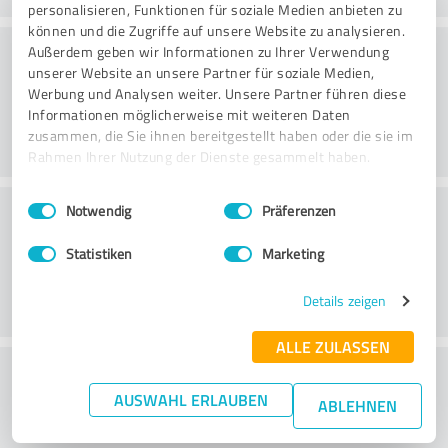
personalisieren, Funktionen für soziale Medien anbieten zu
können und die Zugriffe auf unsere Website zu analysieren.
Konsultointi
Außerdem geben wir Informationen zu Ihrer Verwendung
unserer Website an unsere Partner für soziale Medien,
Werbung und Analysen weiter. Unsere Partner führen diese
Informationen möglicherweise mit weiteren Daten
zusammen, die Sie ihnen bereitgestellt haben oder die sie im
Rahmen Ihrer Nutzung der Dienste gesammelt haben.
Einwilligungsauswahl
Impressum
|
Datenschutzbestimmungen
Asiakaspalvelu
Notwendig
Präferenzen
Statistiken
Marketing
Details zeigen
ALLE ZULASSEN
What do you think of the price to
AUSWAHL ERLAUBEN
performance ratio?
ABLEHNEN