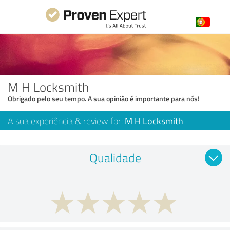
M H Locksmith
Obrigado pelo seu tempo. A sua opinião é importante para nós!
A sua experiência & review for:
M H Locksmith
Qualidade