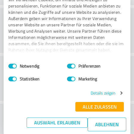
personalisieren, Funktionen für soziale Medien anbieten zu
können und die Zugriffe auf unsere Website zu analysieren.
Consultoria
Außerdem geben wir Informationen zu Ihrer Verwendung
unserer Website an unsere Partner für soziale Medien,
Werbung und Analysen weiter. Unsere Partner führen diese
Informationen möglicherweise mit weiteren Daten
zusammen, die Sie ihnen bereitgestellt haben oder die sie im
Rahmen Ihrer Nutzung der Dienste gesammelt haben.
Serviço ao cliente
Einwilligungsauswahl
Impressum
|
Datenschutzbestimmungen
Notwendig
Präferenzen
Statistiken
Marketing
Details zeigen
ALLE ZULASSEN
O que acha da relação
preço/desempenho?
AUSWAHL ERLAUBEN
ABLEHNEN