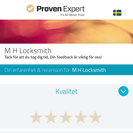
M H Locksmith
Tack för att du tog dig tid. Din feedback är viktig för oss!
Din erfarenhet & recension för:
M H Locksmith
Kvalitet