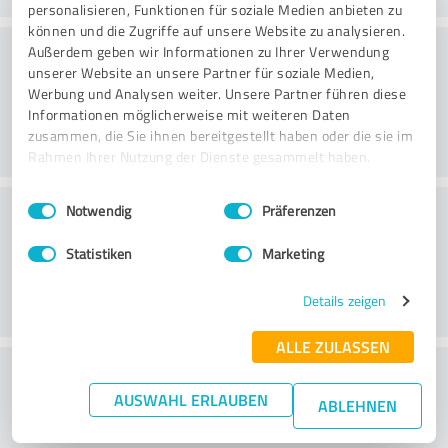
personalisieren, Funktionen für soziale Medien anbieten zu
können und die Zugriffe auf unsere Website zu analysieren.
Rådgivning
Außerdem geben wir Informationen zu Ihrer Verwendung
unserer Website an unsere Partner für soziale Medien,
Werbung und Analysen weiter. Unsere Partner führen diese
Informationen möglicherweise mit weiteren Daten
zusammen, die Sie ihnen bereitgestellt haben oder die sie im
Rahmen Ihrer Nutzung der Dienste gesammelt haben.
Einwilligungsauswahl
Impressum
|
Datenschutzbestimmungen
Kundservice
Notwendig
Präferenzen
Statistiken
Marketing
Details zeigen
ALLE ZULASSEN
What do you think of the price to
AUSWAHL ERLAUBEN
performance ratio?
ABLEHNEN