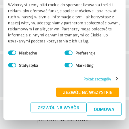
Wykorzystujemy pliki cookie do spersonalizowania treści i
reklam, aby oferować funkcje społecznościowe i analizować
Doradztwo
ruch w naszej witrynie. Informacje o tym, jak korzystasz z
naszej witryny, udostępniamy partnerom społecznościowym,
reklamowym i analitycznym. Partnerzy mogą połączyć te
informacje z innymi danymi otrzymanymi od Ciebie lub
uzyskanymi podczas korzystania z ich usług.
Wybór
Niezbędne
Preferencje
zgody
Obsługa klienta
Statystyka
Marketing
Pokaż szczegóły
ZEZWÓL NA WSZYSTKIE
What do you think of the price to
ZEZWÓL NA WYBÓR
ODMOWA
performance ratio?