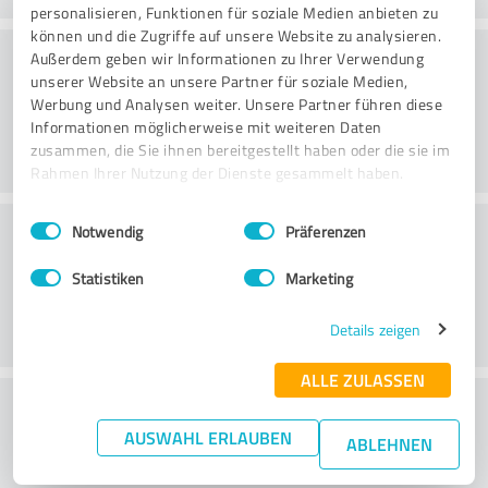
personalisieren, Funktionen für soziale Medien anbieten zu
können und die Zugriffe auf unsere Website zu analysieren.
Consulting
Außerdem geben wir Informationen zu Ihrer Verwendung
unserer Website an unsere Partner für soziale Medien,
Werbung und Analysen weiter. Unsere Partner führen diese
Informationen möglicherweise mit weiteren Daten
zusammen, die Sie ihnen bereitgestellt haben oder die sie im
Rahmen Ihrer Nutzung der Dienste gesammelt haben.
Einwilligungsauswahl
Impressum
|
Datenschutzbestimmungen
Klantenservice
Notwendig
Präferenzen
Statistiken
Marketing
Details zeigen
ALLE ZULASSEN
Wat vind je van de prijs-
AUSWAHL ERLAUBEN
prestatieverhouding?
ABLEHNEN