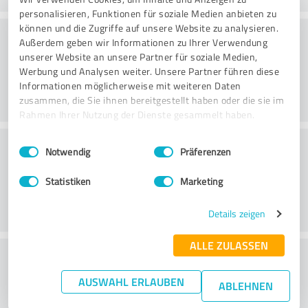
personalisieren, Funktionen für soziale Medien anbieten zu
können und die Zugriffe auf unsere Website zu analysieren.
Rådgivning
Außerdem geben wir Informationen zu Ihrer Verwendung
unserer Website an unsere Partner für soziale Medien,
Werbung und Analysen weiter. Unsere Partner führen diese
Informationen möglicherweise mit weiteren Daten
zusammen, die Sie ihnen bereitgestellt haben oder die sie im
Rahmen Ihrer Nutzung der Dienste gesammelt haben.
Kundeservice
Einwilligungsauswahl
Impressum
|
Datenschutzbestimmungen
Notwendig
Präferenzen
Statistiken
Marketing
Details zeigen
ALLE ZULASSEN
What do you think of the price to
performance ratio?
AUSWAHL ERLAUBEN
ABLEHNEN