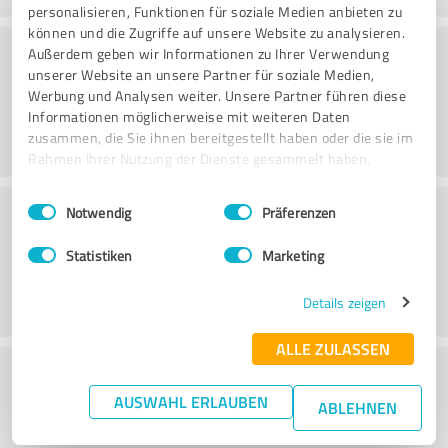
personalisieren, Funktionen für soziale Medien anbieten zu
können und die Zugriffe auf unsere Website zu analysieren.
Danışmanlık
Außerdem geben wir Informationen zu Ihrer Verwendung
unserer Website an unsere Partner für soziale Medien,
Werbung und Analysen weiter. Unsere Partner führen diese
Informationen möglicherweise mit weiteren Daten
zusammen, die Sie ihnen bereitgestellt haben oder die sie im
Rahmen Ihrer Nutzung der Dienste gesammelt haben.
Einwilligungsauswahl
Impressum
|
Datenschutzbestimmungen
Müşteri Hizmetleri
Notwendig
Präferenzen
Statistiken
Marketing
Details zeigen
ALLE ZULASSEN
Fiyat/performans oranı hakkında ne
AUSWAHL ERLAUBEN
düşünüyorsunuz?
ABLEHNEN