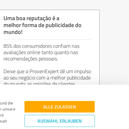
Uma boa reputação é a
melhor forma de publicidade do
mundo!
85% dos consumidores confiam nas
avaliações online tanto quanto nas
recomendações pessoais.
Deixe que a ProvenExpert dê um impulso
ao seu negócio com a melhor publicidade
do mundo: as opiniões de clientes
satisfeitos.
und die
ALLE ZULASSEN
n unsere
Adira agora gratuitamente!
mit
AUSWAHL ERLAUBEN
melt