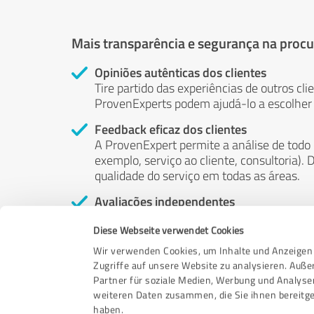
Mais transparência e segurança na procu
Opiniões autênticas dos clientes
Tire partido das experiências de outros cli
ProvenExperts podem ajudá-lo a escolher o
Feedback eficaz dos clientes
A ProvenExpert permite a análise de todo
exemplo, serviço ao cliente, consultoria)
qualidade do serviço em todas as áreas.
Avaliações independentes
A ProvenExpert é gratuita, independente e
Diese Webseite verwendet Cookies
própria vontade - suas opiniões não estão
ser influenciado por dinheiro ou por qualq
Wir verwenden Cookies, um Inhalte und Anzeigen 
Zugriffe auf unsere Website zu analysieren. Auß
Partner für soziale Medien, Werbung und Analyse
weiteren Daten zusammen, die Sie ihnen bereitge
haben.