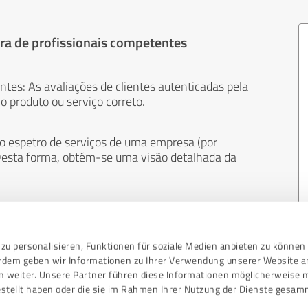
ra de profissionais competentes
entes: As avaliações de clientes autenticadas pela
 produto ou serviço correto.
 o espetro de serviços de uma empresa (por
. Desta forma, obtém-se uma visão detalhada da
 neutra. Os clientes fazem avaliações por sua
 à venda. E o conteúdo das avaliações não pode
uer outro meio.
zu personalisieren, Funktionen für soziale Medien anbieten zu können 
erdem geben wir Informationen zu Ihrer Verwendung unserer Website a
n weiter. Unsere Partner führen diese Informationen möglicherweise 
stellt haben oder die sie im Rahmen Ihrer Nutzung der Dienste gesam