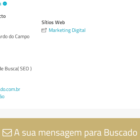
a
cto
Sítios Web
Marketing Digital
rdo do Campo
de Busca( SEO )
do.com.br
ão
A sua mensagem para Buscado