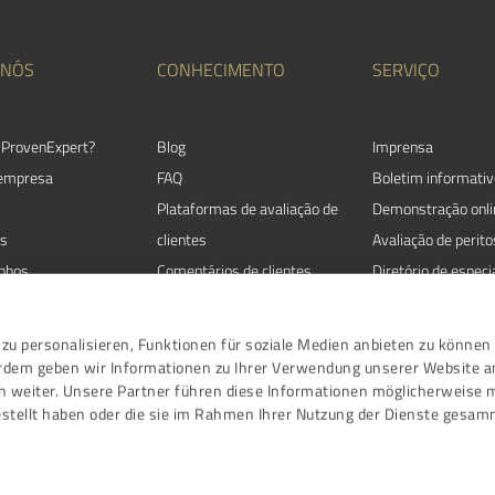
 NÓS
CONHECIMENTO
SERVIÇO
 ProvenExpert?
Blog
Imprensa
 empresa
FAQ
Boletim informativ
Plataformas de avaliação de
Demonstração onli
s
clientes
Avaliação de perito
nhos
Comentários de clientes
Diretório de especi
Satisfação do cliente
Directrizes de avaliaçoes
zu personalisieren, Funktionen für soziale Medien anbieten zu können 
Eventos
erdem geben wir Informationen zu Ihrer Verwendung unserer Website a
n weiter. Unsere Partner führen diese Informationen möglicherweise 
stellt haben oder die sie im Rahmen Ihrer Nutzung der Dienste gesam