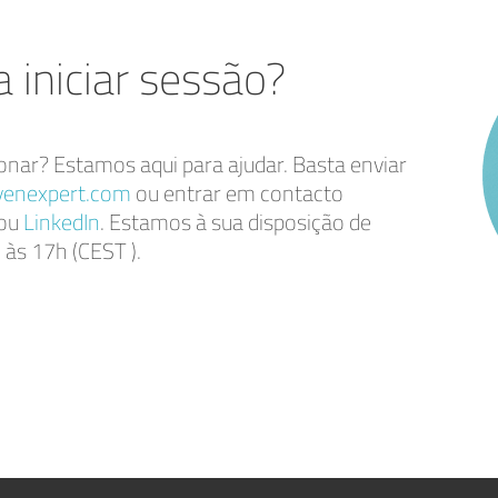
 iniciar sessão?
onar? Estamos aqui para ajudar. Basta enviar
enexpert.com
ou entrar em contacto
 ou
LinkedIn
. Estamos à sua disposição de
 às 17h (CEST ).