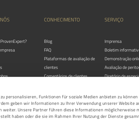
 NÓS
CONHECIMENTO
SERVIÇO
 ProvenExpert?
Blog
Imprensa
 empresa
FAQ
Boletim informativ
Plataformas de avaliação de
Demonstração onli
s
clientes
Avaliação de perito
nhos
Comentários de clientes
Diretório de especi
Satisfação do cliente
Directrizes de avaliaçoes
zu personalisieren, Funktionen für soziale Medien anbieten zu können 
Eventos
erdem geben wir Informationen zu Ihrer Verwendung unserer Website a
n weiter. Unsere Partner führen diese Informationen möglicherweise 
stellt haben oder die sie im Rahmen Ihrer Nutzung der Dienste gesam