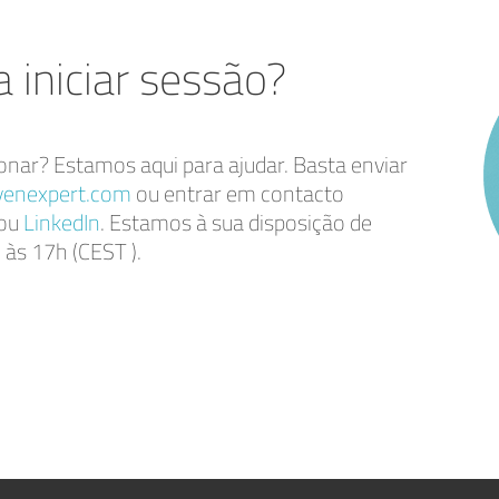
 iniciar sessão?
onar? Estamos aqui para ajudar. Basta enviar
enexpert.com
ou entrar em contacto
 ou
LinkedIn
. Estamos à sua disposição de
 às 17h (CEST ).