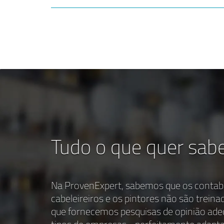
Tudo o que quer sabe
Na ProvenExpert, sabemos que os contabi
cabeleireiros e os pintores não são treina
que fornecemos pesquisas de opinião ade