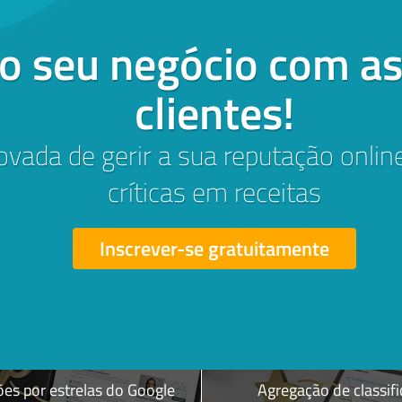
para o
o seu negócio com as
aliação:
clientes!
tes &
Receitas
vada de gerir a sua reputação onlin
críticas em receitas
Inscrever-se gratuitamente
ões por estrelas do Google
Agregação de classif