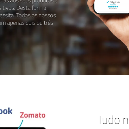
adas aos seus produtos e
sitivos. Desta forma,
ssita. Todos os nossos
em apenas dois ou três
Tudo n