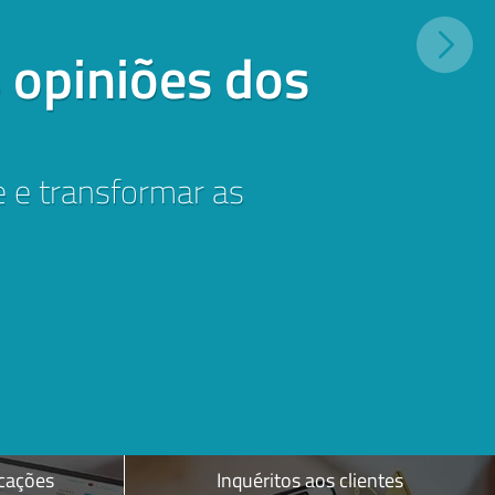
 opiniões dos
e e transformar as
icações
Inquéritos aos clientes