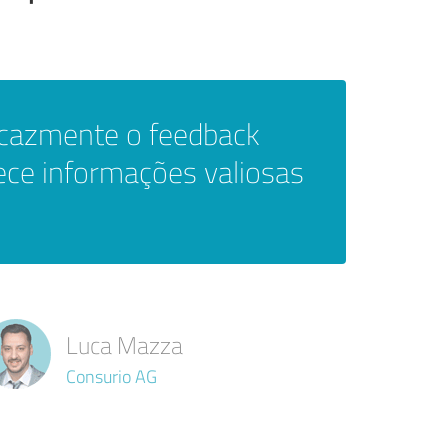
icazmente o feedback
nece informações valiosas
Luca Mazza
Consurio AG