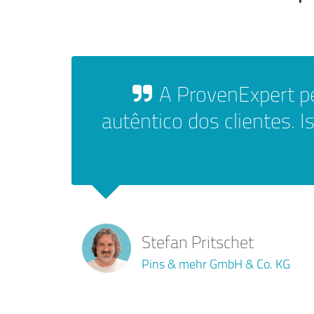
A ProvenExpert p
autêntico dos clientes. 
Stefan Pritschet
Pins & mehr GmbH & Co. KG