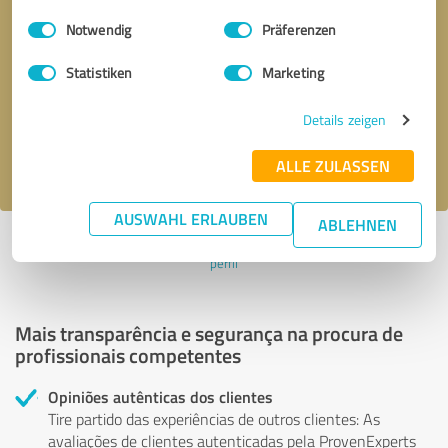
Einwilligungsauswahl
Impressum
|
Datenschutzbestimmungen
Notwendig
Präferenzen
Solicitar uma chamada
* campos obrigatórios
Statistiken
Marketing
Enviar mensagem
Details zeigen
Aceito a política de privacidade
.
ALLE ZULASSEN
AUSWAHL ERLAUBEN
ABLEHNEN
Perfil ativo desde 18.05.2024 |
Última atualização: 15.01.2025
|
Denunciar
perfil
Mais transparência e segurança na procura de
profissionais competentes
Opiniões autênticas dos clientes
Tire partido das experiências de outros clientes: As
avaliações de clientes autenticadas pela ProvenExperts