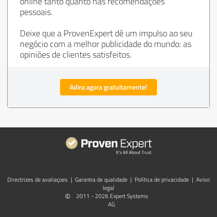
online tanto quanto nas recomendações
pessoais.
Deixe que a ProvenExpert dê um impulso ao seu
negócio com a melhor publicidade do mundo: as
opiniões de clientes satisfeitos.
Adira agora gratuitamente!
Directrizes de avaliaçoes
|
Garantia de qualidade
|
Política de privacidade
|
Aviso
legal
©
2011 - 2026 Expert Systems
AG