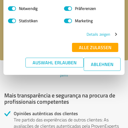
Einwilligungsauswahl
Impressum
|
Datenschutzbestimmungen
Notwendig
Präferenzen
Solicitar uma chamada
* campos obrigatórios
Statistiken
Marketing
Enviar mensagem
Details zeigen
Aceito a política de privacidade
.
ALLE ZULASSEN
AUSWAHL ERLAUBEN
ABLEHNEN
Perfil ativo desde 16.06.2023 |
Última atualização: 16.06.2023
|
Denunciar
perfil
Mais transparência e segurança na procura de
profissionais competentes
Opiniões autênticas dos clientes
Tire partido das experiências de outros clientes: As
avaliações de clientes autenticadas pela ProvenExperts