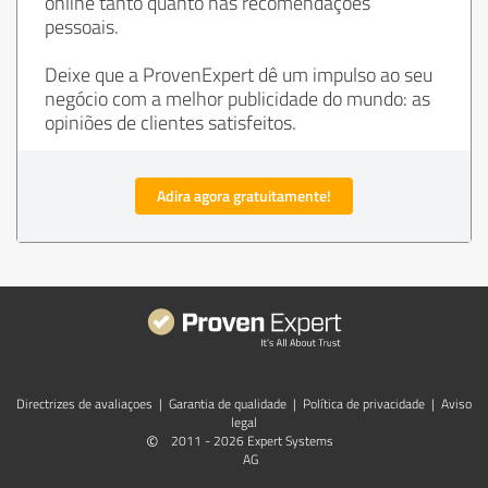
online tanto quanto nas recomendações
pessoais.
Deixe que a ProvenExpert dê um impulso ao seu
negócio com a melhor publicidade do mundo: as
opiniões de clientes satisfeitos.
Adira agora gratuitamente!
Directrizes de avaliaçoes
|
Garantia de qualidade
|
Política de privacidade
|
Aviso
legal
©
2011 - 2026 Expert Systems
AG