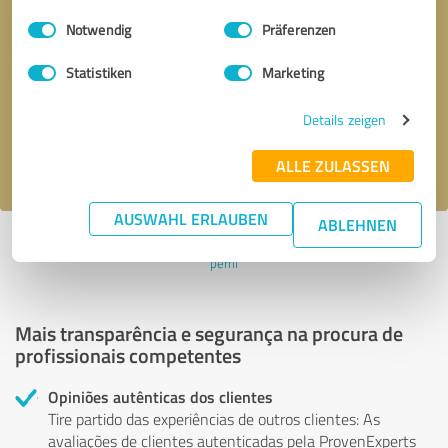
Einwilligungsauswahl
Impressum
|
Datenschutzbestimmungen
Notwendig
Präferenzen
Solicitar uma chamada
* campos obrigatórios
Statistiken
Marketing
Enviar mensagem
Details zeigen
Aceito a política de privacidade
.
ALLE ZULASSEN
AUSWAHL ERLAUBEN
ABLEHNEN
Perfil ativo desde 20.10.2021 |
Última atualização: 20.10.2021
|
Denunciar
perfil
Mais transparência e segurança na procura de
profissionais competentes
Opiniões autênticas dos clientes
Tire partido das experiências de outros clientes: As
avaliações de clientes autenticadas pela ProvenExperts