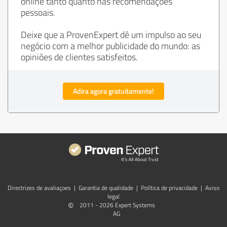
online tanto quanto nas recomendações
pessoais.
Deixe que a ProvenExpert dê um impulso ao seu
negócio com a melhor publicidade do mundo: as
opiniões de clientes satisfeitos.
Adira agora gratuitamente!
Directrizes de avaliaçoes
|
Garantia de qualidade
|
Política de privacidade
|
Aviso
legal
©
2011 - 2026 Expert Systems
AG