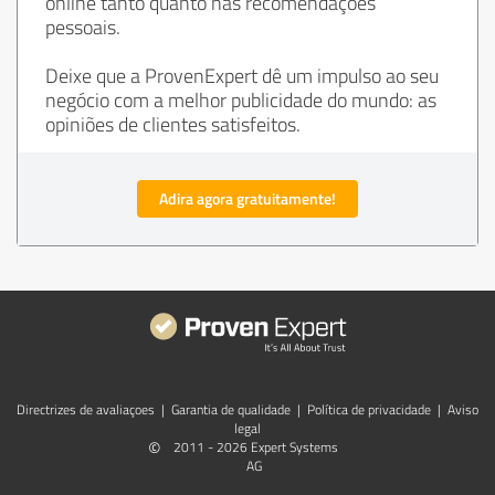
online tanto quanto nas recomendações
pessoais.
Deixe que a ProvenExpert dê um impulso ao seu
negócio com a melhor publicidade do mundo: as
opiniões de clientes satisfeitos.
Adira agora gratuitamente!
Directrizes de avaliaçoes
|
Garantia de qualidade
|
Política de privacidade
|
Aviso
legal
©
2011 - 2026 Expert Systems
AG