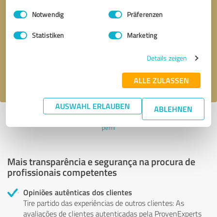
Einwilligungsauswahl
Impressum
|
Datenschutzbestimmungen
Notwendig
Präferenzen
Solicitar uma chamada
* campos obrigatórios
Statistiken
Marketing
Enviar mensagem
Details zeigen
Aceito a política de privacidade
.
ALLE ZULASSEN
AUSWAHL ERLAUBEN
ABLEHNEN
Perfil ativo desde 07.11.2022 |
Última atualização: 07.11.2022
|
Denunciar
perfil
Mais transparência e segurança na procura de
profissionais competentes
Opiniões autênticas dos clientes
Tire partido das experiências de outros clientes: As
avaliações de clientes autenticadas pela ProvenExperts