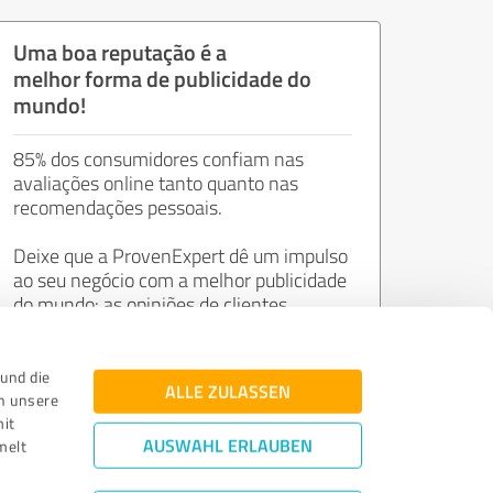
Uma boa reputação é a
melhor forma de publicidade do
mundo!
85% dos consumidores confiam nas
avaliações online tanto quanto nas
recomendações pessoais.
Deixe que a ProvenExpert dê um impulso
ao seu negócio com a melhor publicidade
do mundo: as opiniões de clientes
satisfeitos.
und die
ALLE ZULASSEN
n unsere
Adira agora gratuitamente!
mit
AUSWAHL ERLAUBEN
melt