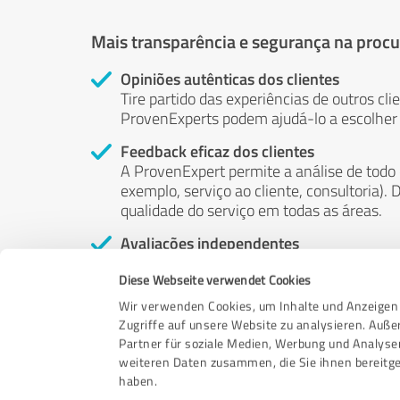
Mais transparência e segurança na procu
Opiniões autênticas dos clientes
Tire partido das experiências de outros cli
ProvenExperts podem ajudá-lo a escolher o
Feedback eficaz dos clientes
A ProvenExpert permite a análise de todo
exemplo, serviço ao cliente, consultoria)
qualidade do serviço em todas as áreas.
Avaliações independentes
A ProvenExpert é gratuita, independente e
Diese Webseite verwendet Cookies
própria vontade - suas opiniões não estão
ser influenciado por dinheiro ou por qualq
Wir verwenden Cookies, um Inhalte und Anzeigen 
Zugriffe auf unsere Website zu analysieren. Auß
Partner für soziale Medien, Werbung und Analyse
weiteren Daten zusammen, die Sie ihnen bereitge
haben.