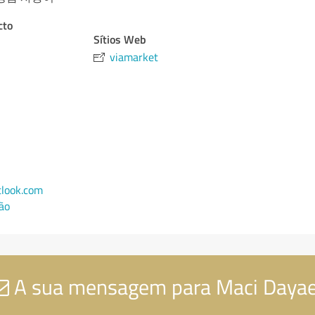
cto
Sítios Web
viamarket
look.com
ão
A sua mensagem para Maci Daya