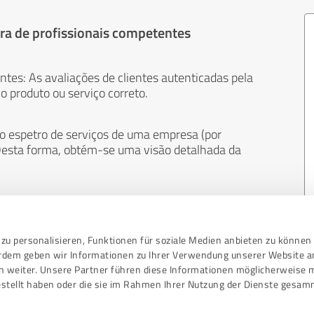
ra de profissionais competentes
entes: As avaliações de clientes autenticadas pela
 produto ou serviço correto.
 o espetro de serviços de uma empresa (por
. Desta forma, obtém-se uma visão detalhada da
 neutra. Os clientes fazem avaliações por sua
 à venda. E o conteúdo das avaliações não pode
uer outro meio.
zu personalisieren, Funktionen für soziale Medien anbieten zu können 
erdem geben wir Informationen zu Ihrer Verwendung unserer Website a
n weiter. Unsere Partner führen diese Informationen möglicherweise 
stellt haben oder die sie im Rahmen Ihrer Nutzung der Dienste gesam