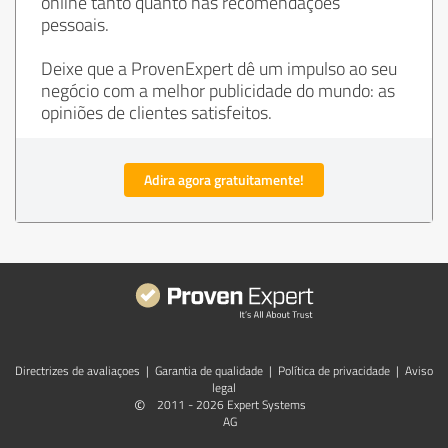
online tanto quanto nas recomendações
pessoais.
Deixe que a ProvenExpert dê um impulso ao seu
negócio com a melhor publicidade do mundo: as
opiniões de clientes satisfeitos.
Adira agora gratuitamente!
Directrizes de avaliaçoes
|
Garantia de qualidade
|
Política de privacidade
|
Aviso
legal
©
2011 - 2026 Expert Systems
AG