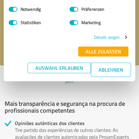
Einwilligungsauswahl
Impressum
|
Datenschutzbestimmungen
Notwendig
Präferenzen
Solicitar uma chamada
* campos obrigatórios
Statistiken
Marketing
Enviar mensagem
Details zeigen
Aceito a política de privacidade
.
ALLE ZULASSEN
AUSWAHL ERLAUBEN
ABLEHNEN
Perfil ativo desde 23.07.2021 |
Última atualização: 23.07.2021
|
Denunciar
perfil
Mais transparência e segurança na procura de
profissionais competentes
Opiniões autênticas dos clientes
Tire partido das experiências de outros clientes: As
avaliações de clientes autenticadas pela ProvenExperts