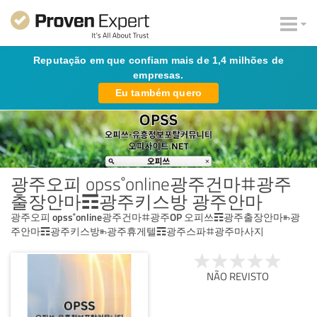
Reputação em que confiam mais de 1,4 milhões de
empresas.
Eu também quero
광주오피 opss˚online광주건마ꖛ광주
출장안마☶광주키스방 광주안마
광주오피 opss˚online광주건마ꖛ광주OP 오피쓰☶광주출장안마ꖲ광
주안마☶광주키스방ꖲ광주휴게텔☶광주스파ꖛ광주마사지
NÃO REVISTO