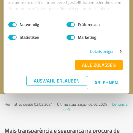
zusammen, die Sie ihnen bereitgestellt haben oder die sie im
Rahmen Ihrer Nutzung der Dienste gesammelt haben.
Einwilligungsauswahl
Impressum
|
Datenschutzbestimmungen
Notwendig
Präferenzen
Statistiken
Marketing
Solicitar uma chamada
* campos obrigatórios
Details zeigen
Enviar mensagem
ALLE ZULASSEN
Aceito a política de privacidade
.
AUSWAHL ERLAUBEN
ABLEHNEN
Perfil ativo desde 02.02.2024 |
Última atualização: 02.02.2024
|
Denunciar
perfil
Mais transparência e segurança na procura de