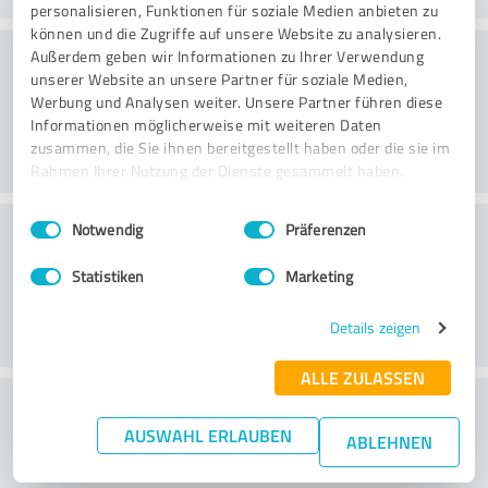
personalisieren, Funktionen für soziale Medien anbieten zu
können und die Zugriffe auf unsere Website zu analysieren.
Rådgivning
Außerdem geben wir Informationen zu Ihrer Verwendung
unserer Website an unsere Partner für soziale Medien,
Werbung und Analysen weiter. Unsere Partner führen diese
Informationen möglicherweise mit weiteren Daten
zusammen, die Sie ihnen bereitgestellt haben oder die sie im
Rahmen Ihrer Nutzung der Dienste gesammelt haben.
Einwilligungsauswahl
Impressum
|
Datenschutzbestimmungen
Kundservice
Notwendig
Präferenzen
Statistiken
Marketing
Details zeigen
ALLE ZULASSEN
What do you think of the price to
AUSWAHL ERLAUBEN
performance ratio?
ABLEHNEN