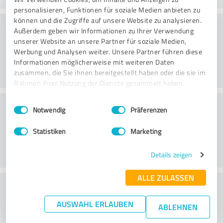
personalisieren, Funktionen für soziale Medien anbieten zu
können und die Zugriffe auf unsere Website zu analysieren.
Rådgivning
Außerdem geben wir Informationen zu Ihrer Verwendung
unserer Website an unsere Partner für soziale Medien,
Werbung und Analysen weiter. Unsere Partner führen diese
Informationen möglicherweise mit weiteren Daten
zusammen, die Sie ihnen bereitgestellt haben oder die sie im
Rahmen Ihrer Nutzung der Dienste gesammelt haben.
Kundeservice
Einwilligungsauswahl
Impressum
|
Datenschutzbestimmungen
Notwendig
Präferenzen
Statistiken
Marketing
Details zeigen
ALLE ZULASSEN
What do you think of the price to
performance ratio?
AUSWAHL ERLAUBEN
ABLEHNEN