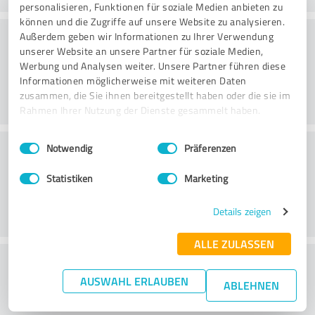
personalisieren, Funktionen für soziale Medien anbieten zu
können und die Zugriffe auf unsere Website zu analysieren.
Rådgivning
Außerdem geben wir Informationen zu Ihrer Verwendung
unserer Website an unsere Partner für soziale Medien,
Werbung und Analysen weiter. Unsere Partner führen diese
Informationen möglicherweise mit weiteren Daten
zusammen, die Sie ihnen bereitgestellt haben oder die sie im
Rahmen Ihrer Nutzung der Dienste gesammelt haben.
Einwilligungsauswahl
Impressum
|
Datenschutzbestimmungen
Kundservice
Notwendig
Präferenzen
Statistiken
Marketing
Details zeigen
ALLE ZULASSEN
What do you think of the price to
AUSWAHL ERLAUBEN
performance ratio?
ABLEHNEN