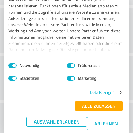
personalisieren, Funktionen für soziale Medien anbieten zu
können und die Zugriffe auf unsere Website zu analysieren.
Rådgivning
Außerdem geben wir Informationen zu Ihrer Verwendung
unserer Website an unsere Partner für soziale Medien,
Werbung und Analysen weiter. Unsere Partner führen diese
Informationen möglicherweise mit weiteren Daten
zusammen, die Sie ihnen bereitgestellt haben oder die sie im
Rahmen Ihrer Nutzung der Dienste gesammelt haben.
Kundeservice
Einwilligungsauswahl
Impressum
|
Datenschutzbestimmungen
Notwendig
Präferenzen
Statistiken
Marketing
Details zeigen
ALLE ZULASSEN
What do you think of the price to
performance ratio?
AUSWAHL ERLAUBEN
ABLEHNEN