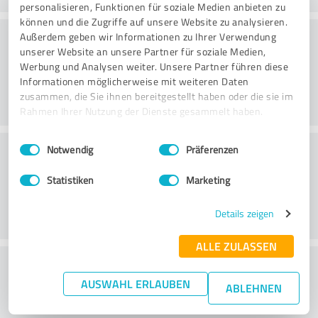
personalisieren, Funktionen für soziale Medien anbieten zu
können und die Zugriffe auf unsere Website zu analysieren.
Rådgivning
Außerdem geben wir Informationen zu Ihrer Verwendung
unserer Website an unsere Partner für soziale Medien,
Werbung und Analysen weiter. Unsere Partner führen diese
Informationen möglicherweise mit weiteren Daten
zusammen, die Sie ihnen bereitgestellt haben oder die sie im
Rahmen Ihrer Nutzung der Dienste gesammelt haben.
Einwilligungsauswahl
Impressum
|
Datenschutzbestimmungen
Kundservice
Notwendig
Präferenzen
Statistiken
Marketing
Details zeigen
ALLE ZULASSEN
What do you think of the price to
AUSWAHL ERLAUBEN
performance ratio?
ABLEHNEN