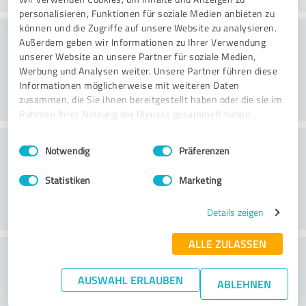
personalisieren, Funktionen für soziale Medien anbieten zu
können und die Zugriffe auf unsere Website zu analysieren.
Rådgivning
Außerdem geben wir Informationen zu Ihrer Verwendung
unserer Website an unsere Partner für soziale Medien,
Werbung und Analysen weiter. Unsere Partner führen diese
Informationen möglicherweise mit weiteren Daten
zusammen, die Sie ihnen bereitgestellt haben oder die sie im
Rahmen Ihrer Nutzung der Dienste gesammelt haben.
Kundeservice
Einwilligungsauswahl
Impressum
|
Datenschutzbestimmungen
Notwendig
Präferenzen
Statistiken
Marketing
Details zeigen
ALLE ZULASSEN
What do you think of the price to
performance ratio?
AUSWAHL ERLAUBEN
ABLEHNEN