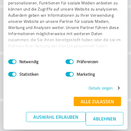
personalisieren, Funktionen für soziale Medien anbieten zu
können und die Zugriffe auf unsere Website zu analysieren.
Bearbetning
Außerdem geben wir Informationen zu Ihrer Verwendung
unserer Website an unsere Partner für soziale Medien,
Werbung und Analysen weiter. Unsere Partner führen diese
Informationen möglicherweise mit weiteren Daten
zusammen, die Sie ihnen bereitgestellt haben oder die sie im
Rahmen Ihrer Nutzung der Dienste gesammelt haben.
Einwilligungsauswahl
Impressum
|
Datenschutzbestimmungen
Kundservice
Notwendig
Präferenzen
Statistiken
Marketing
Details zeigen
ALLE ZULASSEN
What do you think of the price to
AUSWAHL ERLAUBEN
performance ratio?
ABLEHNEN