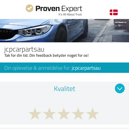
jcpcarpartsau
Tak for din tid. Din feedback betyder noget for os!
Din oplevelse & anmeldelse for:
jcpcarpartsau
Kvalitet