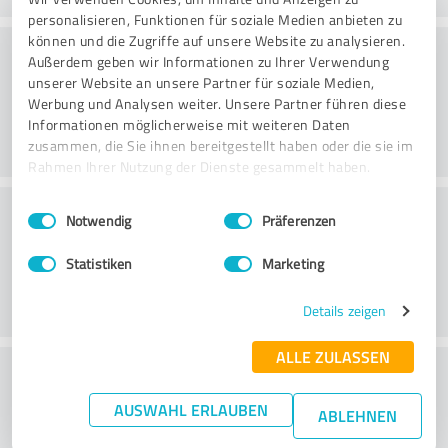
personalisieren, Funktionen für soziale Medien anbieten zu
können und die Zugriffe auf unsere Website zu analysieren.
Forarbejdning
Außerdem geben wir Informationen zu Ihrer Verwendung
unserer Website an unsere Partner für soziale Medien,
Werbung und Analysen weiter. Unsere Partner führen diese
Informationen möglicherweise mit weiteren Daten
zusammen, die Sie ihnen bereitgestellt haben oder die sie im
Rahmen Ihrer Nutzung der Dienste gesammelt haben.
Kundeservice
Einwilligungsauswahl
Impressum
|
Datenschutzbestimmungen
Notwendig
Präferenzen
Statistiken
Marketing
Details zeigen
ALLE ZULASSEN
What do you think of the price to
performance ratio?
AUSWAHL ERLAUBEN
ABLEHNEN