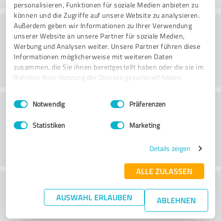
personalisieren, Funktionen für soziale Medien anbieten zu
können und die Zugriffe auf unsere Website zu analysieren.
Rådgivning
Außerdem geben wir Informationen zu Ihrer Verwendung
unserer Website an unsere Partner für soziale Medien,
Werbung und Analysen weiter. Unsere Partner führen diese
Informationen möglicherweise mit weiteren Daten
zusammen, die Sie ihnen bereitgestellt haben oder die sie im
Rahmen Ihrer Nutzung der Dienste gesammelt haben.
Einwilligungsauswahl
Impressum
|
Datenschutzbestimmungen
Kundservice
Notwendig
Präferenzen
Statistiken
Marketing
Details zeigen
ALLE ZULASSEN
What do you think of the price to
AUSWAHL ERLAUBEN
performance ratio?
ABLEHNEN