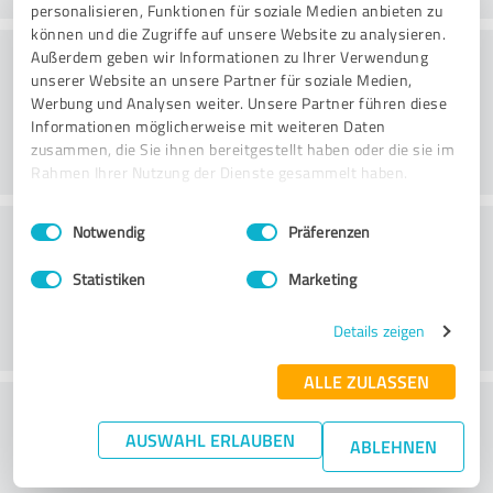
personalisieren, Funktionen für soziale Medien anbieten zu
können und die Zugriffe auf unsere Website zu analysieren.
Rådgivning
Außerdem geben wir Informationen zu Ihrer Verwendung
unserer Website an unsere Partner für soziale Medien,
Werbung und Analysen weiter. Unsere Partner führen diese
Informationen möglicherweise mit weiteren Daten
zusammen, die Sie ihnen bereitgestellt haben oder die sie im
Rahmen Ihrer Nutzung der Dienste gesammelt haben.
Einwilligungsauswahl
Impressum
|
Datenschutzbestimmungen
Kundeservice
Notwendig
Präferenzen
Statistiken
Marketing
Details zeigen
ALLE ZULASSEN
What do you think of the price to
AUSWAHL ERLAUBEN
performance ratio?
ABLEHNEN